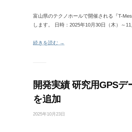
社
富山県のテクノホールで開催される『T-Mes
します。 日時：2025年10月30日（木）～11
続きを読む →
開発実績 研究用GPS
を追加
2025年10月23日
b
y
b