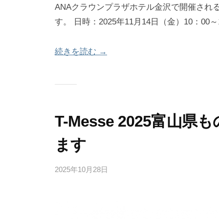
ANAクラウンプラザホテル金沢で開催される「Matc
ー
す。 日時：2025年11月14日（金）10：0
テ
ィ
続きを読む →
ン
グ
)
|
T-Messe 2025富
石
川
ます
県
津
2025年10月28日
b
y
幡
b
町
e