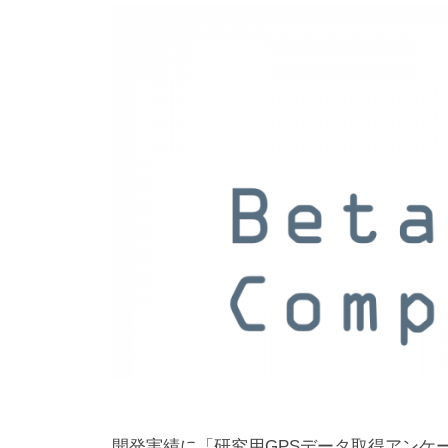
e
t
a
c
o
m
p
u
t
i
n
g
開発実績に「研究用GPSデータ取得アンケー