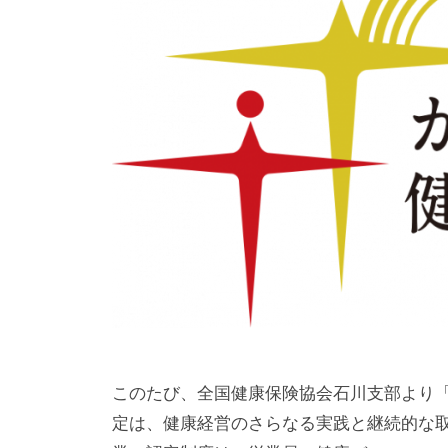
c
o
m
p
u
t
i
n
g
このたび、全国健康保険協会石川支部より
定は、健康経営のさらなる実践と継続的な取