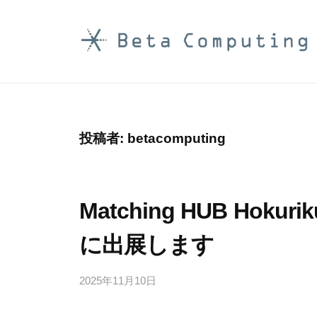
コ
ン
テ
B
ン
e
ツ
t
へ
a
ス
投稿者:
betacomputing
C
キ
o
ッ
プ
m
Matching HUB Hokur
p
に出展します
u
t
2025年11月10日
b
i
y