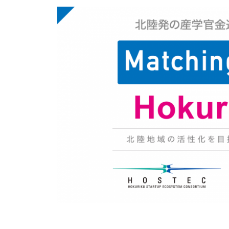
n
b
e
g
t
株
a
式
c
会
o
m
社
p
(
u
ベ
t
ー
i
タ
n
g
コ
ン
ピ
ュ