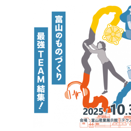
の
t
ス
a
c
マ
o
ー
m
ト
p
フ
u
ォ
t
i
ン
n
ア
g
プ
リ
開
発
会