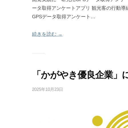
ータ取得アンケートアプリ 観光客の行動導
GPSデータ取得アンケート…
続きを読む →
「かがやき優良企業」
2025年10月23日
b
y
b
e
t
a