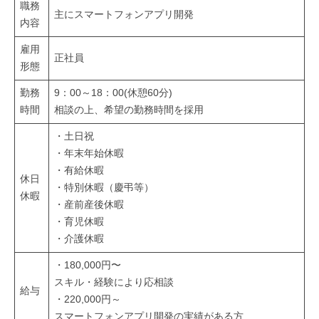
)
職務
主にスマートフォンアプリ開発
内容
|
石
雇用
正社員
川
形態
県
勤務
9：00～18：00(休憩60分)
津
時間
相談の上、希望の勤務時間を採用
幡
・土日祝
町
・年末年始休暇
の
・有給休暇
休日
ス
・特別休暇（慶弔等）
休暇
マ
・産前産後休暇
・育児休暇
ー
・介護休暇
ト
フ
・180,000円〜
スキル・経験により応相談
ォ
給与
・220,000円～
ン
スマートフォンアプリ開発の実績がある方