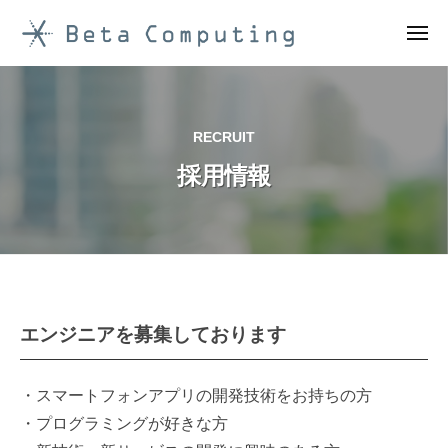
コ
ン
メ
ニ
B
テ
ュ
ー
e
ン
t
ツ
RECRUIT
a
へ
採用情報
ス
C
キ
o
ッ
m
プ
p
u
t
採
エンジニアを募集しております
i
用
n
情
・スマートフォンアプリの開発技術をお持ちの方
g
・プログラミングが好きな方
株
報