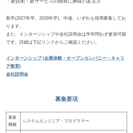
・新技術・新サービスの開発に興味のある方
式
2026
会
年
新卒(2027年卒、2028年卒)、中途、いずれも採用募集してお
社
6
ります。
(
月
また、インターンシップや会社説明会は学年問わず参加可能
ベ
5
です。詳細は下記リンクからご確認ください。
ー
日
by
タ
インターンシップ (企業体験・オープンカンパニー・キャリ
betacomputing
コ
ア教育)
ン
会社説明会
ピ
ュ
ー
募集要項
テ
ィ
募集
ン
システムエンジニア・プログラマー
職種
グ