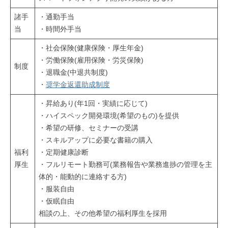
ア
諸手
・通勤手当
プ
当
・時間外手当
リ
開
・社会保険(健康保険・厚生年金)
発
・労働保険(雇用保険・労災保険)
制度
・退職金(中退共制度)
会
・
奨学金返還助成制度
社
・昇給あり(年1回・実績に応じて)
・ハイスペック開発環境(希望のもの)を提供
・希望の研修、セミナーの受講
・スキルアップに必要な書籍の購入
福利
・定期健康診断
厚生
・フルリモート勤務可(業務報告や業務進捗の管理を主
体的・能動的に連絡する方)
・服装自由
・仮眠自由
相談の上、その他希望の福利厚生を採用