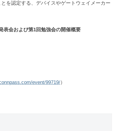
ことを認定する、デバイスやゲートウェイメーカー
立発表会および第1回勉強会の開催概要
o.connpass.com/event/99719/
）