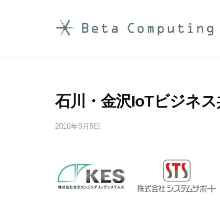
コ
ン
テ
B
ン
e
ツ
t
へ
a
ス
石川・金沢IoTビジネ
C
キ
o
ッ
2018年9月6日
b
プ
y
m
b
p
e
u
t
t
a
i
c
o