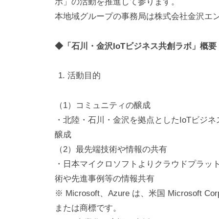
の
ボ」の活動を推進して参ります。
ス
本地域グループの事務局は株式会社金沢エ
マ
◆「石川・金沢IoTビジネス共創ラボ」概要
ー
ト
活動目的
フ
ォ
（1）コミュニティの醸成
ン
・北陸・石川・金沢を拠点としたIoTビジ
ア
醸成
プ
（2）最先端技術や情報の共有
リ
・日本マイクロソフトよりクラウドプラットフォー
開
術や先進事例等の情報共有
発
※ Microsoft、Azure は、米国 Microso
または商標です。
会