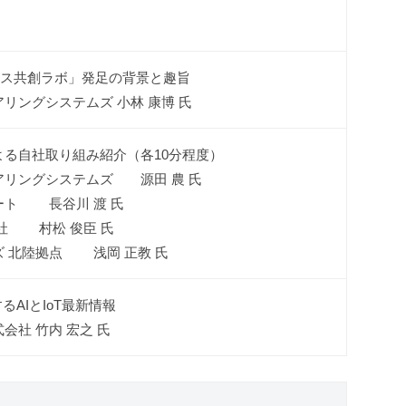
ジネス共創ラボ」発足の背景と趣旨
リングシステムズ 小林 康博 氏
る自社取り組み紹介（各10分程度）
アリングシステムズ 源田 農 氏
ート 長谷川 渡 氏
株式会社 村松 俊臣 氏
 北陸拠点 浅岡 正教 氏
実現するAIとIoT最新情報
会社 竹内 宏之 氏