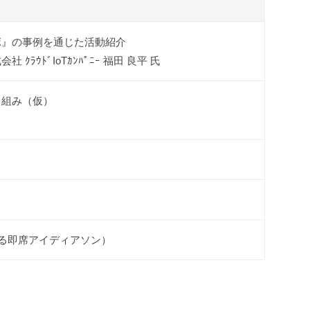
ラボ』の事例を通じた活動紹介
会社 ｸﾗｳﾄﾞIoTｶﾝﾊﾟﾆｰ 福田 良平 氏
り組み（仮）
）
る即席アイディアソン）