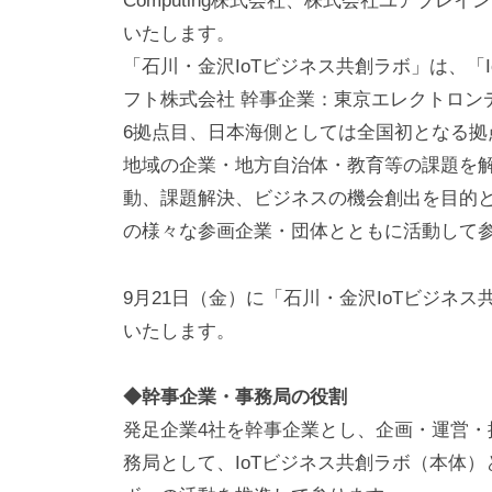
Computing株式会社、株式会社ユアブレ
ー
いたします。
テ
「石川・金沢IoTビジネス共創ラボ」は、「
ィ
フト株式会社 幹事企業：東京エレクトロン
ン
6拠点目、日本海側としては全国初となる拠
グ
地域の企業・地方自治体・教育等の課題を解
動、課題解決、ビジネスの機会創出を目的
)
の様々な参画企業・団体とともに活動して
|
石
9月21日（金）に「石川・金沢IoTビジネ
川
いたします。
県
津
◆幹事企業・事務局の役割
幡
発足企業4社を幹事企業とし、企画・運営
町
務局として、IoTビジネス共創ラボ（本体）