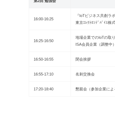
第2回 勉強会
『IoTビジネス共創
16:00-16:25
東京ｴﾚｸﾄﾛﾝﾃﾞﾊﾞｲｽ株式
地場企業でのIoTの取
16:25-16:50
ISA会員企業（調整中
16:50-16:55
閉会挨拶
16:55-17:10
名刺交換会
17:20-18:40
懇親会（参加企業によ