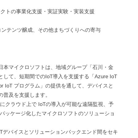
ジェクトの事業化支援・実証実験・実装支援
コンテンツ醸成、その他まちづくりへの寄与
る日本マイクロソフトは、地域グループ「石川・金
て、短期間でのIoT導入を支援する「Azure IoT
ertified for IoT プログラム」の提供を通して、デバイスと
Tの普及を支援します。
rators： 簡単にクラウド上で IoTの導入が可能な遠隔監視、予
オをパッケージ化したマイクロソフトのソリューショ
 プログラム： IoTデバイスとソリューションバックエンド間をセキ