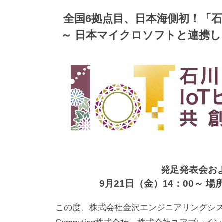
n
m
全国6拠点目、日本海側初！「石
g
p
～ 日本マイクロソフトと連携し
株
u
式
t
i
会
n
社
g
(
ベ
ー
タ
コ
発足発表会お
ン
9月21日（金）14：00～ 
ピ
この度、株式会社金沢エンジニアリングシス
ュ