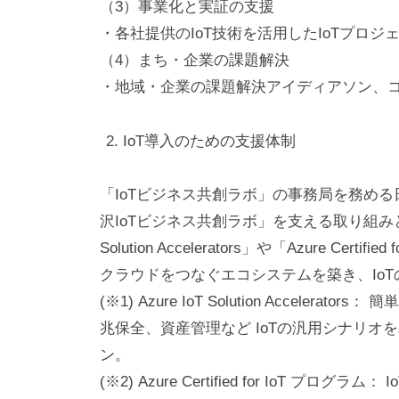
（3）事業化と実証の支援
社
・各社提供のIoT技術を活用したIoTプロ
（4）まち・企業の課題解決
・地域・企業の課題解決アイディアソン、
IoT導入のための支援体制
「IoTビジネス共創ラボ」の事務局を務め
沢IoTビジネス共創ラボ」を支える取り組みとし
Solution Accelerators」や「Azure C
クラウドをつなぐエコシステムを築き、Io
(※1) Azure IoT Solution Accele
兆保全、資産管理など IoTの汎用シナリ
ン。
(※2) Azure Certified for IoT